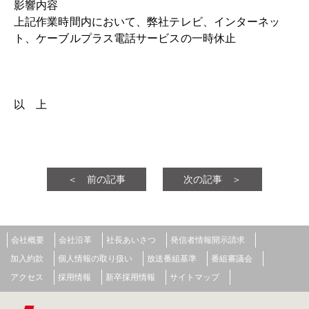
影響内容
上記作業時間内において、弊社テレビ、インターネッ
ト、ケーブルプラス電話サービスの一時休止
以 上
＜ 前の記事
次の記事 ＞
会社概要
会社沿革
社長あいさつ
発信者情報開示請求
加入約款
個人情報の取り扱い
放送番組基準
番組審議会
アクセス
採用情報
新卒採用情報
サイトマップ