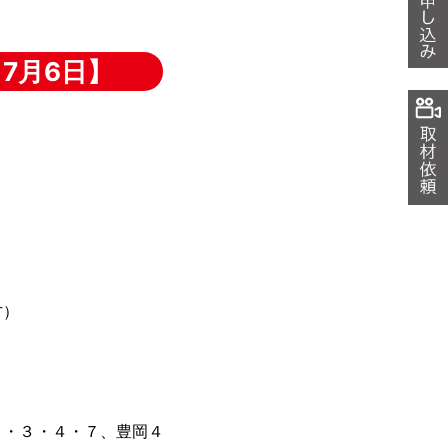
7月6日】
方）
・３・４・７、豊岡４