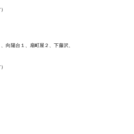
方）
、向陽台１、扇町屋２、下藤沢、
方）