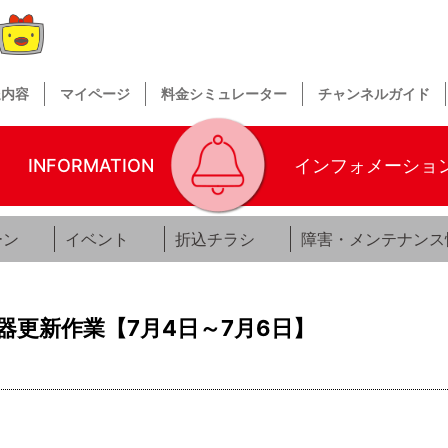
送内容
マイページ
料金シミュレーター
チャンネルガイド
INFORMATION
インフォメーショ
ーン
イベント
折込チラシ
障害・メンテナンス
更新作業【7月4日～7月6日】