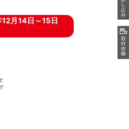
2月14日～15日
で
で
。