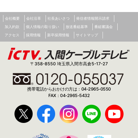
会社概要
会社沿革
社長あいさつ
発信者情報開示請求
加入約款
個人情報の取り扱い
放送番組基準
番組審議会
アクセス
採用情報
新卒採用情報
サイトマップ
〒358-8550 埼玉県入間市高倉5-17-27
携帯電話からおかけの方は：04-2965-0550
FAX：04-2965-5432