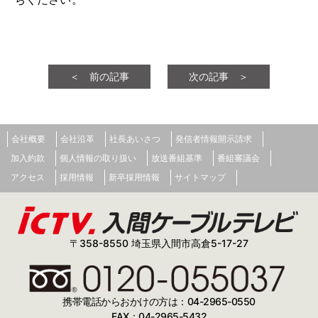
＜ 前の記事
次の記事 ＞
会社概要
会社沿革
社長あいさつ
発信者情報開示請求
加入約款
個人情報の取り扱い
放送番組基準
番組審議会
アクセス
採用情報
新卒採用情報
サイトマップ
〒358-8550 埼玉県入間市高倉5-17-27
携帯電話からおかけの方は：04-2965-0550
FAX：04-2965-5432