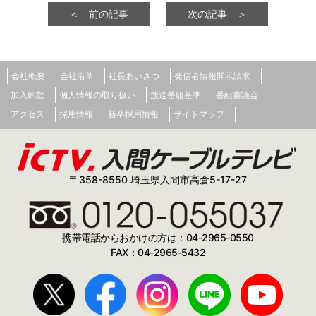
＜ 前の記事
次の記事 ＞
会社概要
会社沿革
社長あいさつ
発信者情報開示請求
加入約款
個人情報の取り扱い
放送番組基準
番組審議会
アクセス
採用情報
新卒採用情報
サイトマップ
〒358-8550 埼玉県入間市高倉5-17-27
携帯電話からおかけの方は：04-2965-0550
FAX：04-2965-5432