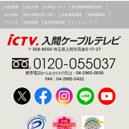
会社概要
会社沿革
社長あいさつ
発信者情報開示請求
加入約款
個人情報の取り扱い
放送番組基準
番組審議会
アクセス
採用情報
新卒採用情報
サイトマップ
〒358-8550 埼玉県入間市高倉5-17-27
携帯電話からおかけの方は：04-2965-0550
FAX：04-2965-5432