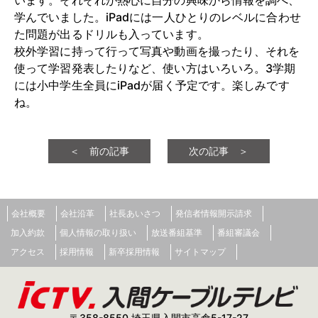
います。それぞれが熱心に自分の興味から情報を調べ、
学んでいました。iPadには一人ひとりのレベルに合わせ
た問題が出るドリルも入っています。
校外学習に持って行って写真や動画を撮ったり、それを
使って学習発表したりなど、使い方はいろいろ。3学期
には小中学生全員にiPadが届く予定です。楽しみです
ね。
＜ 前の記事
次の記事 ＞
会社概要
会社沿革
社長あいさつ
発信者情報開示請求
加入約款
個人情報の取り扱い
放送番組基準
番組審議会
アクセス
採用情報
新卒採用情報
サイトマップ
〒358-8550 埼玉県入間市高倉5-17-27