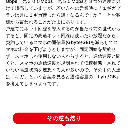
Gbps、光３００Mbps、光５０Mbpsと３つの速度に分
けて販売していますが、若い方への営業時に「１ギガプ
ランは月に１ギガ使ったら遅くなるんですか？」とお客
様から言われることがたまにあります。
戸建てにネット回線を導入するのが当たり前の世代から
すると、固定の高速ネット回線は使いたい放題だから、
契約しているスマホの通信量(Gbyte/GB)を減らしてス
マホの料金を下げようとしますが、固定回線を契約せ
ず、スマホしか使用しない人からすると、通信速度と聞
くと、スマホの通信速度が規制されて低速状態・されて
いない高速状態を連想する人が多いので、その手の人達
は「ギガ」という言葉を見ると通信容量の「byte/GB」
を考えてしまうようです。
その逆も然り