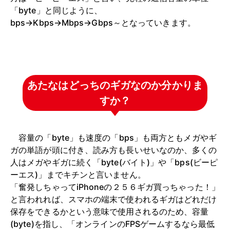
「byte」と同じように、
bps→Kbps→Mbps→Gbps～となっていきます。
あたなはどっちのギガなのか分かりま
すか？
容量の「byte」も速度の「bps」も両方ともメガやギ
ガの単語が頭に付き、読み方も長いせいなのか、多くの
人はメガやギガに続く「byte(バイト)」や「bps(ビーピ
ーエス)」までキチンと言いません。
「奮発しちゃってiPhoneの２５６ギガ買っちゃった！」
と言われれば、スマホの端末で使われるギガはどれだけ
保存をできるかという意味で使用されるのため、容量
(byte)を指し、「オンラインのFPSゲームするなら最低