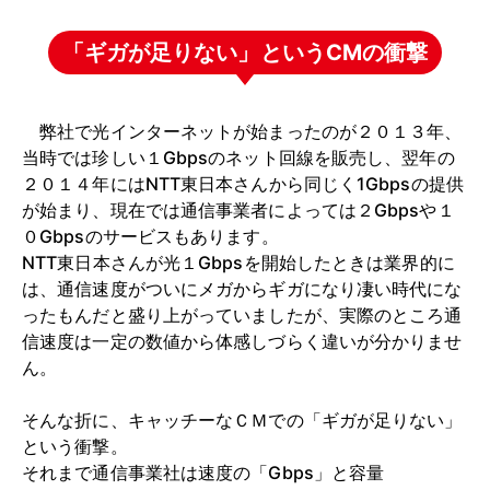
「ギガが足りない」というCMの衝撃
弊社で光インターネットが始まったのが２０１３年、
当時では珍しい１Gbpsのネット回線を販売し、翌年の
２０１４年にはNTT東日本さんから同じく1Gbpsの提供
が始まり、現在では通信事業者によっては２Gbpsや１
０Gbpsのサービスもあります。
NTT東日本さんが光１Gbpsを開始したときは業界的に
は、通信速度がついにメガからギガになり凄い時代にな
ったもんだと盛り上がっていましたが、実際のところ通
信速度は一定の数値から体感しづらく違いが分かりませ
ん。
そんな折に、キャッチーなＣＭでの「ギガが足りない」
という衝撃。
それまで通信事業社は速度の「Gbps」と容量