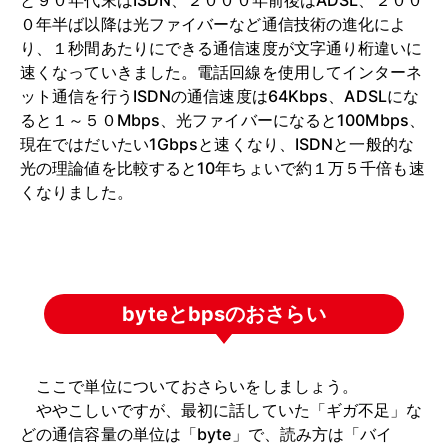
と９０年代末はISDN、２０００年前後はADSL、２００
０年半ば以降は光ファイバーなど通信技術の進化によ
り、１秒間あたりにできる通信速度が文字通り桁違いに
速くなっていきました。電話回線を使用してインターネ
ット通信を行うISDNの通信速度は64Kbps、ADSLにな
ると１～５０Mbps、光ファイバーになると100Mbps、
現在ではだいたい1Gbpsと速くなり、ISDNと一般的な
光の理論値を比較すると10年ちょいで約１万５千倍も速
くなりました。
byteとbpsのおさらい
ここで単位についておさらいをしましょう。
ややこしいですが、最初に話していた「ギガ不足」な
どの通信容量の単位は「byte」で、読み方は「バイ