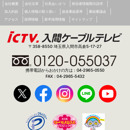
会社概要
会社沿革
社長あいさつ
発信者情報開示請求
加入約款
個人情報の取り扱い
放送番組基準
番組審議会
アクセス
採用情報
新卒採用情報
サイトマップ
〒358-8550 埼玉県入間市高倉5-17-27
携帯電話からおかけの方は：04-2965-0550
FAX：04-2965-5432