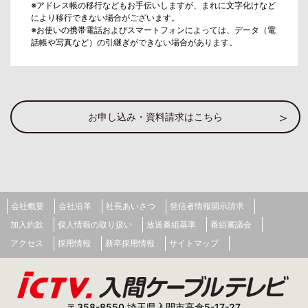
※アドレス帳の移行などもお手伝いしますが、まれに文字化けなど
により移行できない場合がございます。
※お使いの携帯電話およびスマートフォンによっては、データ（電
話帳や写真など）の引継ぎができない場合があります。
お申し込み・資料請求はこちら
会社概要
会社沿革
社長あいさつ
発信者情報開示請求
加入約款
個人情報の取り扱い
放送番組基準
番組審議会
アクセス
採用情報
新卒採用情報
サイトマップ
〒358-8550 埼玉県入間市高倉5-17-27